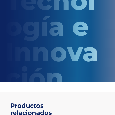
Tecnol
ogía e
Innova
ción
Productos
relacionados