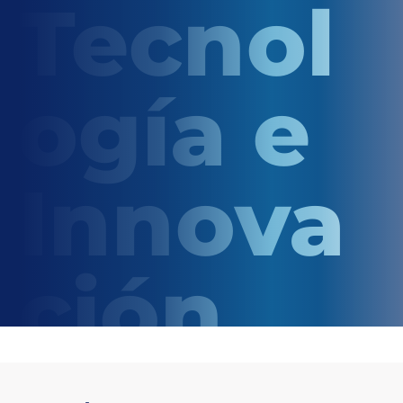
Tecnol
ogía e
Innova
ción