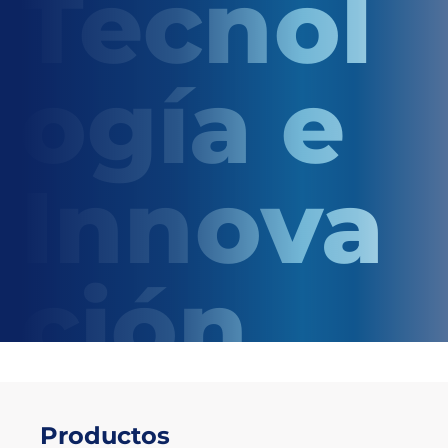
Tecnol
ogía e
Innova
ción
Productos